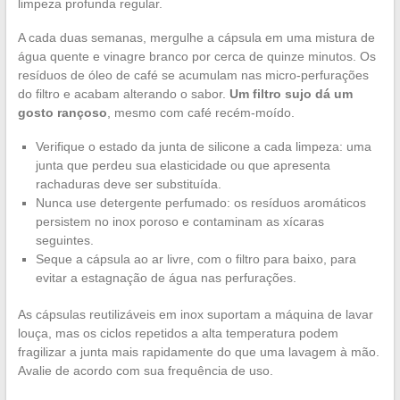
limpeza profunda regular.
A cada duas semanas, mergulhe a cápsula em uma mistura de
água quente e vinagre branco por cerca de quinze minutos. Os
resíduos de óleo de café se acumulam nas micro-perfurações
do filtro e acabam alterando o sabor.
Um filtro sujo dá um
gosto rançoso
, mesmo com café recém-moído.
Verifique o estado da junta de silicone a cada limpeza: uma
junta que perdeu sua elasticidade ou que apresenta
rachaduras deve ser substituída.
Nunca use detergente perfumado: os resíduos aromáticos
persistem no inox poroso e contaminam as xícaras
seguintes.
Seque a cápsula ao ar livre, com o filtro para baixo, para
evitar a estagnação de água nas perfurações.
As cápsulas reutilizáveis em inox suportam a máquina de lavar
louça, mas os ciclos repetidos a alta temperatura podem
fragilizar a junta mais rapidamente do que uma lavagem à mão.
Avalie de acordo com sua frequência de uso.