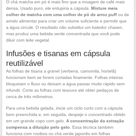
O chá matcha em pó é mais fino que a moagem de café mais
densa. Usado puro, ele entupiria a cápsula.
Misture meia
colher de matcha com uma colher de pó de arroz puff
ou de
amido alimentar para criar um volume suficiente e permitir que
a água circule. O resultado não substitui um batedor chasen,
mas produz uma bebida verde concentrada que você pode
diluir com leite vegetal.
Infusões e tisanas em cápsula
reutilizável
As folhas de tisana a granel (verbena, camomila, hortelã)
funcionam bem se forem cortadas finamente. Folhas inteiras
bloqueiam o fluxo ou deixam a água passar muito rápido sem
infundir. Corte as folhas com tesoura até obter pedaços de
cerca de três milímetros.
Para uma bebida gelada, inicie um ciclo curto com a cápsula
bem preenchida e, em seguida, despeje o concentrado obtido
em um grande copo com gelo.
A concentração da extração
compensa a diluição pelo gelo
. Essa técnica também
funciona com rooibos ou chá verde japonês em folhas