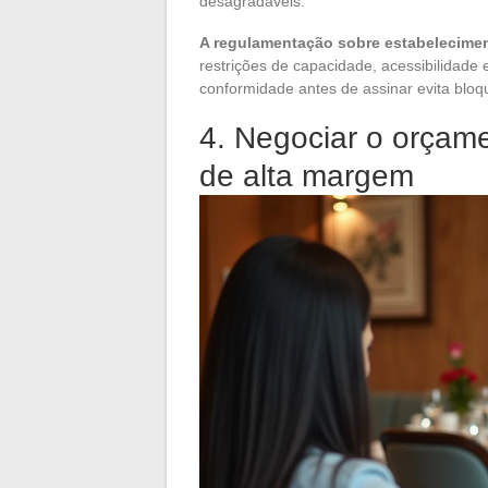
desagradáveis.
A regulamentação sobre estabelecime
restrições de capacidade, acessibilidade e
conformidade antes de assinar evita bloqu
4. Negociar o orçame
de alta margem