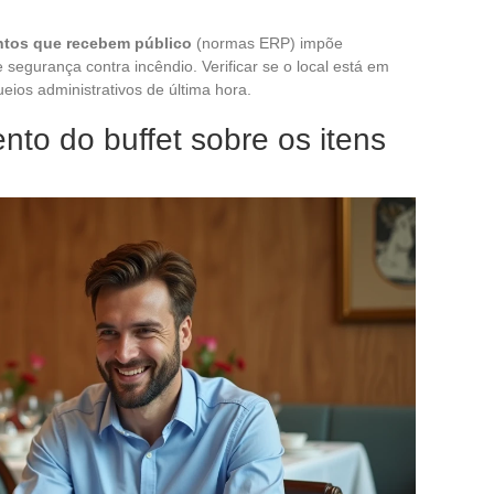
ntos que recebem público
(normas ERP) impõe
 segurança contra incêndio. Verificar se o local está em
eios administrativos de última hora.
nto do buffet sobre os itens