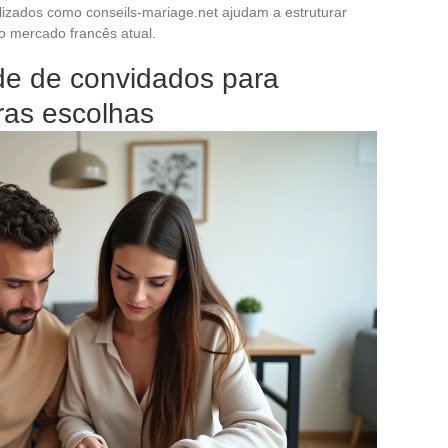
alizados como conseils-mariage.net ajudam a estruturar
 mercado francês atual.
ade de convidados para
tras escolhas