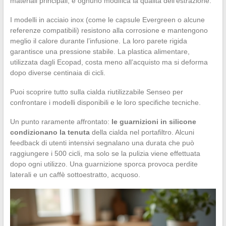
materiali principali, e ognuno modifica la qualità dell’estrazione.
I modelli in acciaio inox (come le capsule Evergreen o alcune
referenze compatibili) resistono alla corrosione e mantengono
meglio il calore durante l’infusione. La loro parete rigida
garantisce una pressione stabile. La plastica alimentare,
utilizzata dagli Ecopad, costa meno all’acquisto ma si deforma
dopo diverse centinaia di cicli.
Puoi scoprire tutto sulla cialda riutilizzabile Senseo per
confrontare i modelli disponibili e le loro specifiche tecniche.
Un punto raramente affrontato:
le guarnizioni in silicone
condizionano la tenuta
della cialda nel portafiltro. Alcuni
feedback di utenti intensivi segnalano una durata che può
raggiungere i 500 cicli, ma solo se la pulizia viene effettuata
dopo ogni utilizzo. Una guarnizione sporca provoca perdite
laterali e un caffè sottoestratto, acquoso.