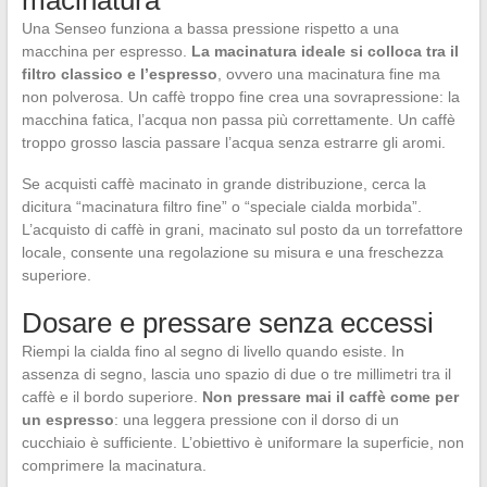
macinatura
Una Senseo funziona a bassa pressione rispetto a una
macchina per espresso.
La macinatura ideale si colloca tra il
filtro classico e l’espresso
, ovvero una macinatura fine ma
non polverosa. Un caffè troppo fine crea una sovrapressione: la
macchina fatica, l’acqua non passa più correttamente. Un caffè
troppo grosso lascia passare l’acqua senza estrarre gli aromi.
Se acquisti caffè macinato in grande distribuzione, cerca la
dicitura “macinatura filtro fine” o “speciale cialda morbida”.
L’acquisto di caffè in grani, macinato sul posto da un torrefattore
locale, consente una regolazione su misura e una freschezza
superiore.
Dosare e pressare senza eccessi
Riempi la cialda fino al segno di livello quando esiste. In
assenza di segno, lascia uno spazio di due o tre millimetri tra il
caffè e il bordo superiore.
Non pressare mai il caffè come per
un espresso
: una leggera pressione con il dorso di un
cucchiaio è sufficiente. L’obiettivo è uniformare la superficie, non
comprimere la macinatura.