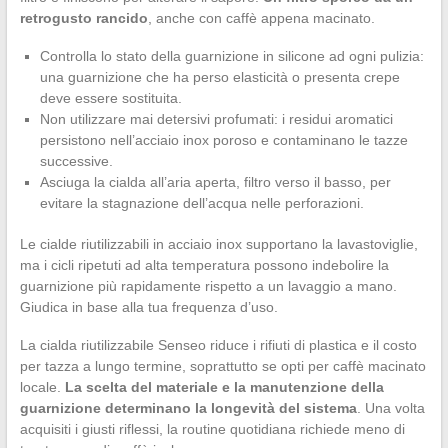
retrogusto rancido
, anche con caffè appena macinato.
Controlla lo stato della guarnizione in silicone ad ogni pulizia:
una guarnizione che ha perso elasticità o presenta crepe
deve essere sostituita.
Non utilizzare mai detersivi profumati: i residui aromatici
persistono nell’acciaio inox poroso e contaminano le tazze
successive.
Asciuga la cialda all’aria aperta, filtro verso il basso, per
evitare la stagnazione dell’acqua nelle perforazioni.
Le cialde riutilizzabili in acciaio inox supportano la lavastoviglie,
ma i cicli ripetuti ad alta temperatura possono indebolire la
guarnizione più rapidamente rispetto a un lavaggio a mano.
Giudica in base alla tua frequenza d’uso.
La cialda riutilizzabile Senseo riduce i rifiuti di plastica e il costo
per tazza a lungo termine, soprattutto se opti per caffè macinato
locale.
La scelta del materiale e la manutenzione della
guarnizione determinano la longevità del sistema
. Una volta
acquisiti i giusti riflessi, la routine quotidiana richiede meno di