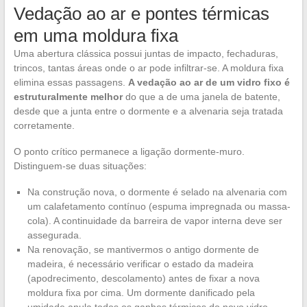
Vedação ao ar e pontes térmicas
em uma moldura fixa
Uma abertura clássica possui juntas de impacto, fechaduras,
trincos, tantas áreas onde o ar pode infiltrar-se. A moldura fixa
elimina essas passagens.
A vedação ao ar de um vidro fixo é
estruturalmente melhor
do que a de uma janela de batente,
desde que a junta entre o dormente e a alvenaria seja tratada
corretamente.
O ponto crítico permanece a ligação dormente-muro.
Distinguem-se duas situações:
Na construção nova, o dormente é selado na alvenaria com
um calafetamento contínuo (espuma impregnada ou massa-
cola). A continuidade da barreira de vapor interna deve ser
assegurada.
Na renovação, se mantivermos o antigo dormente de
madeira, é necessário verificar o estado da madeira
(apodrecimento, descolamento) antes de fixar a nova
moldura fixa por cima. Um dormente danificado pela
umidade anula todos os ganhos térmicos do novo vidro.