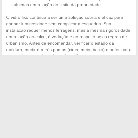
mínimas em relação ao limite da propriedade.
O vidro fixo continua a ser uma solução sóbria e eficaz para
ganhar luminosidade sem complicar a esquadria. Sua
instalação requer menos ferragens, mas a mesma rigorosidade
em relação ao calço, à vedação e ao respeito pelas regras de
urbanismo. Antes de encomendar, verificar o estado da
moldura, medir em três pontos (cima, meio, baixo) e antecipar a
ventilação do ambiente faz toda a diferença entre uma
instalação bem-sucedida e um canteiro a ser retomado.