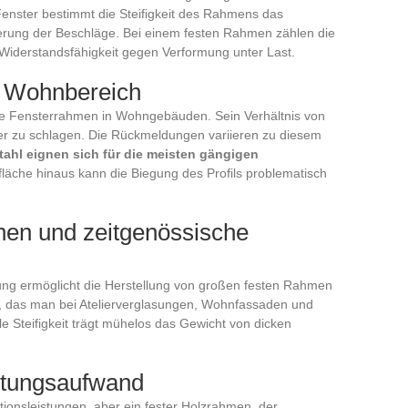
enster bestimmt die Steifigkeit des Rahmens das
rung der Beschläge. Bei einem festen Rahmen zählen die
e Widerstandsfähigkeit gegen Verformung unter Last.
m Wohnbereich
ste Fensterrahmen in Wohngebäuden. Sein Verhältnis von
wer zu schlagen. Die Rückmeldungen variieren zu diesem
Stahl eignen sich für die meisten gängigen
fläche hinaus kann die Biegung des Profils problematisch
hen und zeitgenössische
g ermöglicht die Herstellung von großen festen Rahmen
al, das man bei Atelierverglasungen, Wohnfassaden und
lle Steifigkeit trägt mühelos das Gewicht von dicken
rtungsaufwand
ationsleistungen, aber ein fester Holzrahmen, der