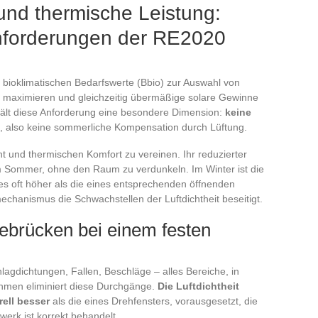
und thermische Leistung:
nforderungen der RE2020
e bioklimatischen Bedarfswerte (Bbio) zur Auswahl von
it maximieren und gleichzeitig übermäßige solare Gewinne
ält diese Anforderung eine besondere Dimension:
keine
, also keine sommerliche Kompensation durch Lüftung.
ht und thermischen Komfort zu vereinen. Ihr reduzierter
im Sommer, ohne den Raum zu verdunkeln. Im Winter ist die
ses oft höher als die eines entsprechenden öffnenden
chanismus die Schwachstellen der Luftdichtheit beseitigt.
ebrücken bei einem festen
lagdichtungen, Fallen, Beschläge – alles Bereiche, in
ahmen eliminiert diese Durchgänge.
Die Luftdichtheit
rell besser
als die eines Drehfensters, vorausgesetzt, die
rk ist korrekt behandelt.