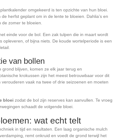
plantkalender omgekeerd is ten opzichte van hun bloei.
de herfst geplant om in de lente te bloeien. Dahlia’s en
n de zomer te bloeien.
het einde voor de bol. Een zak tulpen die in maart wordt
s opleveren, of bijna niets. De koude wortelperiode is een
etail.
ie van bollen
e grond blijven, komen ze elk jaar terug en
otanische krokussen zijn het meest betrouwbaar voor dit
en verouderen vaak na twee of drie seizoenen en moeten
e bloei
zodat de bol zijn reserves kan aanvullen. Te vroeg
erwegingen schaadt de volgende bloei.
oemen: wat echt telt
echniek in tijd en resultaten. Een laag organische mulch
 verdamping, remt onkruid en voedt de grond terwijl het