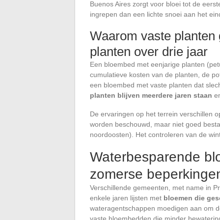
Buenos Aires zorgt voor bloei tot de eerst
ingrepen dan een lichte snoei aan het ein
Waarom vaste planten g
planten over drie jaar
Een bloembed met eenjarige planten (petun
cumulatieve kosten van de planten, de pot
een bloembed met vaste planten dat slec
planten blijven meerdere jaren staan
en
De ervaringen op het terrein verschillen 
worden beschouwd, maar niet goed bestand
noordoosten). Het controleren van de wint
Waterbesparende blo
zomerse beperkinge
Verschillende gemeenten, met name in Pro
enkele jaren lijsten met
bloemen die gesc
wateragentschappen moedigen aan om de 
vaste bloembedden die minder bewatering