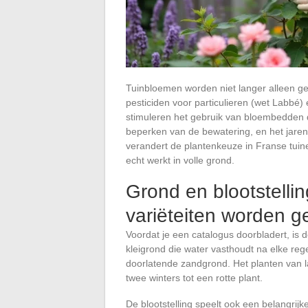
Tuinbloemen worden niet langer alleen g
pesticiden voor particulieren (wet Labb
stimuleren het gebruik van bloembedden di
beperken van de bewatering, en het jarenl
verandert de plantenkeuze in Franse tuin
echt werkt in volle grond.
Grond en blootstellin
variëteiten worden 
Voordat je een catalogus doorbladert, is 
kleigrond die water vasthoudt na elke reg
doorlatende zandgrond. Het planten van l
twee winters tot een rotte plant.
De blootstelling speelt ook een belangrij