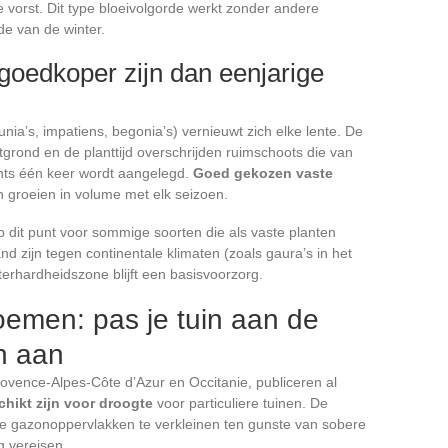
e vorst. Dit type bloeivolgorde werkt zonder andere
de van de winter.
oedkoper zijn dan eenjarige
ia’s, impatiens, begonia’s) vernieuwt zich elke lente. De
grond en de planttijd overschrijden ruimschoots die van
hts één keer wordt aangelegd.
Goed gekozen vaste
 groeien in volume met elk seizoen.
op dit punt voor sommige soorten die als vaste planten
 zijn tegen continentale klimaten (zoals gaura’s in het
erhardheidszone blijft een basisvoorzorg.
emen: pas je tuin aan de
n aan
vence-Alpes-Côte d’Azur en Occitanie, publiceren al
hikt zijn voor droogte
voor particuliere tuinen. De
gazonoppervlakken te verkleinen ten gunste van sobere
 vereisen.