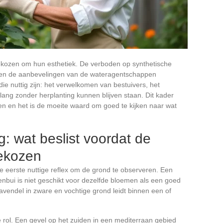
ekozen om hun esthetiek. De verboden op synthetische
é) en de aanbevelingen van de wateragentschappen
e nuttig zijn: het verwelkomen van bestuivers, het
ang zonder herplanting kunnen blijven staan. Dit kader
en en het is de moeite waard om goed te kijken naar wat
g: wat beslist voordat de
gekozen
de eerste nuttige reflex om de grond te observeren. Een
enbui is niet geschikt voor dezelfde bloemen als een goed
avendel in zware en vochtige grond leidt binnen een of
ke rol. Een gevel op het zuiden in een mediterraan gebied