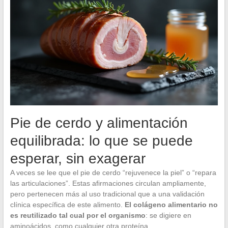
Pie de cerdo y alimentación
equilibrada: lo que se puede
esperar, sin exagerar
A veces se lee que el pie de cerdo “rejuvenece la piel” o “repara
las articulaciones”. Estas afirmaciones circulan ampliamente,
pero pertenecen más al uso tradicional que a una validación
clínica específica de este alimento.
El colágeno alimentario no
es reutilizado tal cual por el organismo
: se digiere en
aminoácidos, como cualquier otra proteína.