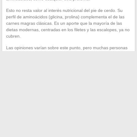
Esto no resta valor al interés nutricional del pie de cerdo. Su
perfil de aminoácidos (glicina, prolina) complementa el de las
carnes magras clásicas. Es un aporte que la mayoría de las
dietas modernas, centradas en los filetes y las escalopes, ya no
cubren.
Las opiniones varían sobre este punto, pero muchas personas
que consumen regularmente caldo de huesos o pie de cerdo
reportan un mejor confort digestivo. La explicación probable
radica en la gelatina, que forma un gel protector en el intestino.
El pie de cerdo sigue siendo un producto económico, disponible
en la mayoría de las carnicerías y grandes superficies.
Integrar
esta parte una o dos veces al mes en la cocina
es suficiente
para diversificar su aporte de proteínas y disfrutar de un caldo
casero de calidad difícil de reproducir de otra manera. Es un
gesto simple, arraigado en siglos de práctica culinaria, que da
resultados concretos en la cocina y en el plato.