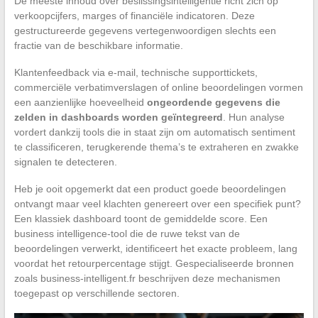
De meeste inhoud over beslissingsintelligentie richt zich op
verkoopcijfers, marges of financiële indicatoren. Deze
gestructureerde gegevens vertegenwoordigen slechts een
fractie van de beschikbare informatie.
Klantenfeedback via e-mail, technische supporttickets,
commerciële verbatimverslagen of online beoordelingen vormen
een aanzienlijke hoeveelheid
ongeordende gegevens die
zelden in dashboards worden geïntegreerd
. Hun analyse
vordert dankzij tools die in staat zijn om automatisch sentiment
te classificeren, terugkerende thema’s te extraheren en zwakke
signalen te detecteren.
Heb je ooit opgemerkt dat een product goede beoordelingen
ontvangt maar veel klachten genereert over een specifiek punt?
Een klassiek dashboard toont de gemiddelde score. Een
business intelligence-tool die de ruwe tekst van de
beoordelingen verwerkt, identificeert het exacte probleem, lang
voordat het retourpercentage stijgt. Gespecialiseerde bronnen
zoals business-intelligent.fr beschrijven deze mechanismen
toegepast op verschillende sectoren.