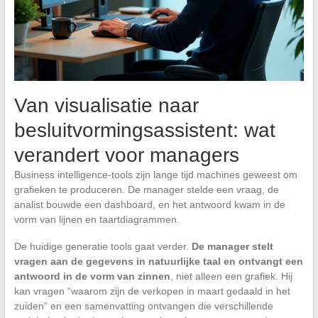
Van visualisatie naar
besluitvormingsassistent: wat
verandert voor managers
Business intelligence-tools zijn lange tijd machines geweest om
grafieken te produceren. De manager stelde een vraag, de
analist bouwde een dashboard, en het antwoord kwam in de
vorm van lijnen en taartdiagrammen.
De huidige generatie tools gaat verder.
De manager stelt
vragen aan de gegevens in natuurlijke taal en ontvangt een
antwoord in de vorm van zinnen
, niet alleen een grafiek. Hij
kan vragen “waarom zijn de verkopen in maart gedaald in het
zuiden” en een samenvatting ontvangen die verschillende