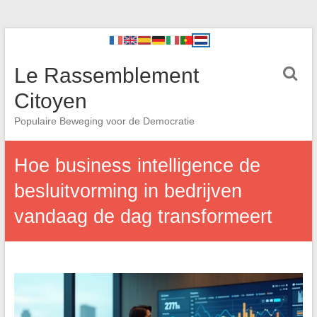
Le Rassemblement
Citoyen
Populaire Beweging voor de Democratie
Hoe business intelligence de
besluitvorming in bedrijven
vandaag de dag transformeert