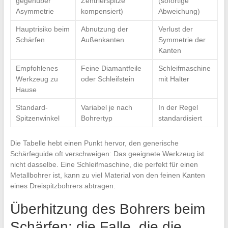
gegenüber
Zentrierspitze
(sofortige
Asymmetrie
kompensiert)
Abweichung)
Hauptrisiko beim
Abnutzung der
Verlust der
Schärfen
Außenkanten
Symmetrie der
Kanten
Empfohlenes
Feine Diamantfeile
Schleifmaschine
Werkzeug zu
oder Schleifstein
mit Halter
Hause
Standard-
Variabel je nach
In der Regel
Spitzenwinkel
Bohrertyp
standardisiert
Die Tabelle hebt einen Punkt hervor, den generische
Schärfeguide oft verschweigen: Das geeignete Werkzeug ist
nicht dasselbe. Eine Schleifmaschine, die perfekt für einen
Metallbohrer ist, kann zu viel Material von den feinen Kanten
eines Dreispitzbohrers abtragen.
Überhitzung des Bohrers beim
Schärfen: die Falle, die die