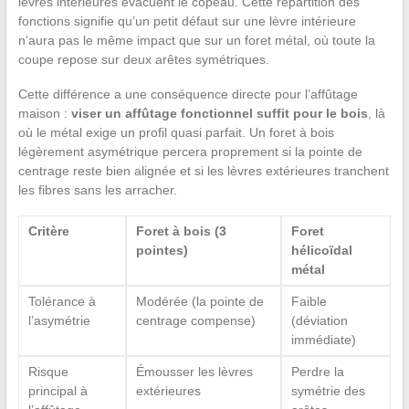
lèvres intérieures évacuent le copeau. Cette répartition des
fonctions signifie qu’un petit défaut sur une lèvre intérieure
n’aura pas le même impact que sur un foret métal, où toute la
coupe repose sur deux arêtes symétriques.
Cette différence a une conséquence directe pour l’affûtage
maison :
viser un affûtage fonctionnel suffit pour le bois
, là
où le métal exige un profil quasi parfait. Un foret à bois
légèrement asymétrique percera proprement si la pointe de
centrage reste bien alignée et si les lèvres extérieures tranchent
les fibres sans les arracher.
Critère
Foret à bois (3
Foret
pointes)
hélicoïdal
métal
Tolérance à
Modérée (la pointe de
Faible
l’asymétrie
centrage compense)
(déviation
immédiate)
Risque
Émousser les lèvres
Perdre la
principal à
extérieures
symétrie des