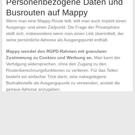
Personenbezogene Daten und
Busrouten auf Mappy
Wenn man eine Mappy-Route teilt, teilt man auch implizit einen
Ausgangs- und einen Zielpunkt. Die Frage der Privatsphäre
stellt sich, insbesondere wenn man einen Link übermittelt, der
seine persönliche Adresse als Ausgangspunkt enthält.
Mappy wendet den RGPD-Rahmen mit granularer
Zustimmung zu Cookies und Werbung an.
Man kann der
Verfolgung widersprechen, ohne den Zugang zu den
Routenberechnungsfunktionen zu verlieren. Für das Teilen
besteht ein einfacher Trick darin, eine nahegelegene
Bushaltestelle als Ausgangspunkt zu verwenden, anstatt die
genaue Adresse anzugeben.
Der geteilte Link enthält keine Kontodaten (sofern man ein
Konto hat). Er überträgt lediglich die geografischen Koordinaten
der Route und das gewählte Verkehrsmittel. Der Empfänger
sieht weder den Namen des Kontos noch den Suchverlauf.
Die Kombination aus einem sauberen Link, einer Überprüfung