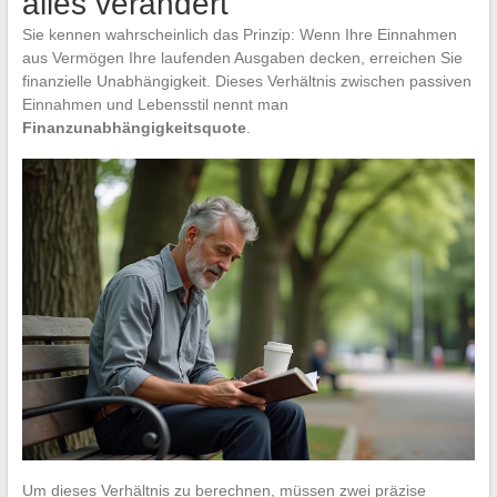
alles verändert
Sie kennen wahrscheinlich das Prinzip: Wenn Ihre Einnahmen
aus Vermögen Ihre laufenden Ausgaben decken, erreichen Sie
finanzielle Unabhängigkeit. Dieses Verhältnis zwischen passiven
Einnahmen und Lebensstil nennt man
Finanzunabhängigkeitsquote
.
Um dieses Verhältnis zu berechnen, müssen zwei präzise