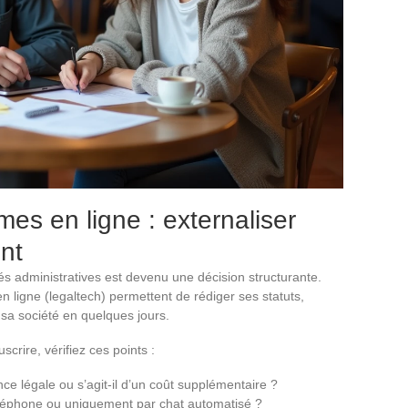
mes en ligne : externaliser
nt
tés administratives est devenu une décision structurante.
n ligne (legaltech) permettent de rédiger ses statuts,
 sa société en quelques jours.
crire, vérifiez ces points :
nonce légale ou s’agit-il d’un coût supplémentaire ?
 téléphone ou uniquement par chat automatisé ?