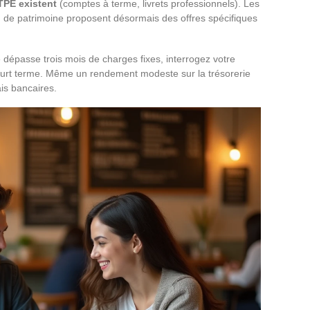
TPE existent
(comptes à terme, livrets professionnels). Les
n de patrimoine proposent désormais des offres spécifiques
 dépasse trois mois de charges fixes, interrogez votre
ourt terme. Même un rendement modeste sur la trésorerie
is bancaires.