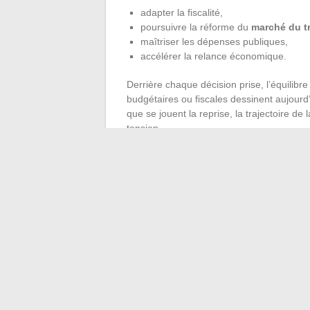
adapter la fiscalité,
poursuivre la réforme du
marché du tr
maîtriser les dépenses publiques,
accélérer la relance économique.
Derrière chaque décision prise, l’équilibr
budgétaires ou fiscales dessinent aujourd’
que se jouent la reprise, la trajectoire de
tension.
Prévisions
: la période post-électorale 
Tendances
: la consommation temporis
Défis
: ajuster l’équilibre entre rigueur 
L’horizon ne s’éclaircit qu’au gré des choi
décision, la France pose une pierre de son
prochain virage est là, tout proche.
←
Nos conseils pratiques pour bien rec