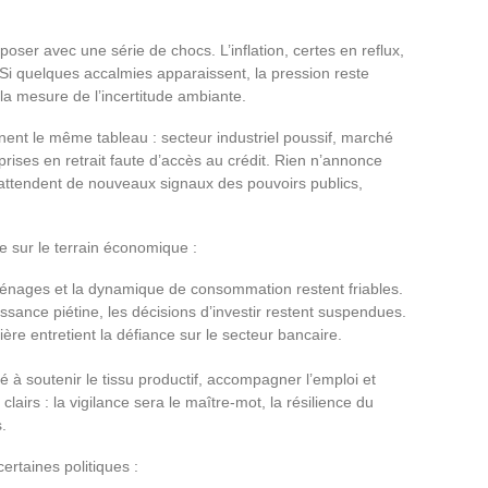
oser avec une série de chocs. L’inflation, certes en reflux,
Si quelques accalmies apparaissent, la pression reste
a mesure de l’incertitude ambiante.
inent le même tableau : secteur industriel poussif, marché
prises en retrait faute d’accès au crédit. Rien n’annonce
attendent de nouveaux signaux des pouvoirs publics,
re sur le terrain économique :
énages et la dynamique de consommation restent friables.
issance piétine, les décisions d’investir restent suspendues.
rsière entretient la défiance sur le secteur bancaire.
é à soutenir le tissu productif, accompagner l’emploi et
airs : la vigilance sera le maître-mot, la résilience du
.
rtaines politiques :