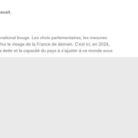
avail
,
e national bouge. Les choix parlementaires, les mesures
hui le visage de la France de demain. C’est ici, en 2024,
 la dette et la capacité du pays à s’ajuster à ce monde sous
s’annonce agitée, difficile à anticiper.
e, la confiance des chefs d’entreprise reste fragile.
et soutien, encadrer la dette, répondre vite à l’inflation.
x politiques et des orientations collectives. À chaque
 avenir, parfois contrainte, parfois audacieuse. Le
harger un téléphone Doro facilement au quotidien