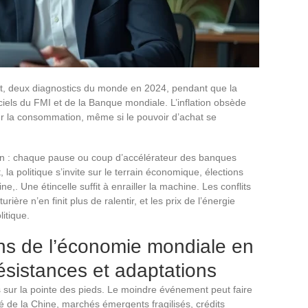
ent, deux diagnostics du monde en 2024, pendant que la
fficiels du FMI et de la Banque mondiale. L’inflation obsède
ur la consommation, même si le pouvoir d’achat se
on : chaque pause ou coup d’accélérateur des banques
a politique s’invite sur le terrain économique, élections
ne,. Une étincelle suffit à enrailler la machine. Les conflits
ière n’en finit plus de ralentir, et les prix de l’énergie
itique.
ns de l’économie mondiale en
résistances et adaptations
 sur la pointe des pieds. Le moindre événement peut faire
rmé de la Chine, marchés émergents fragilisés, crédits