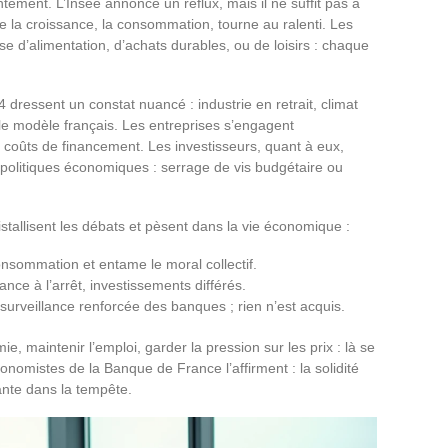
ntement. L’Insee annonce un reflux, mais il ne suffit pas à
 la croissance, la consommation, tourne au ralenti. Les
isse d’alimentation, d’achats durables, ou de loisirs : chaque
 dressent un constat nuancé : industrie en retrait, climat
 le modèle français. Les entreprises s’engagent
 coûts de financement. Les investisseurs, quant à eux,
 politiques économiques : serrage de vis budgétaire ou
istallisent les débats et pèsent dans la vie économique :
consommation et entame le moral collectif.
ance à l’arrêt, investissements différés.
surveillance renforcée des banques ; rien n’est acquis.
ie, maintenir l’emploi, garder la pression sur les prix : là se
nomistes de la Banque de France l’affirment : la solidité
ante dans la tempête.