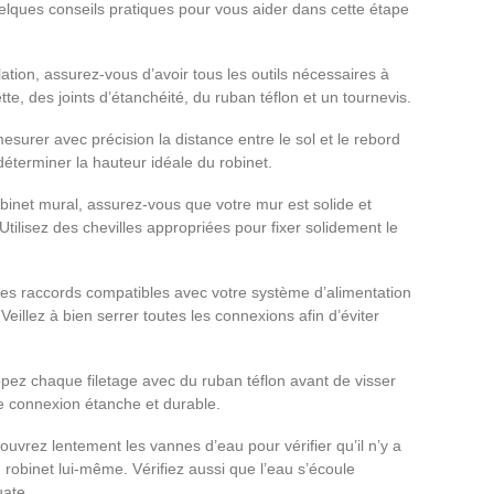
elques conseils pratiques pour vous aider dans cette étape
ation, assurez-vous d’avoir tous les outils nécessaires à
te, des joints d’étanchéité, du ruban téflon et un tournevis.
surer avec précision la distance entre le sol et le rebord
déterminer la hauteur idéale du robinet.
obinet mural, assurez-vous que votre mur est solide et
Utilisez des chevilles appropriées pour fixer solidement le
des raccords compatibles avec votre système d’alimentation
illez à bien serrer toutes les connexions afin d’éviter
oppez chaque filetage avec du ruban téflon avant de visser
e connexion étanche et durable.
e, ouvrez lentement les vannes d’eau pour vérifier qu’il n’y a
 robinet lui-même. Vérifiez aussi que l’eau s’écoule
uate.