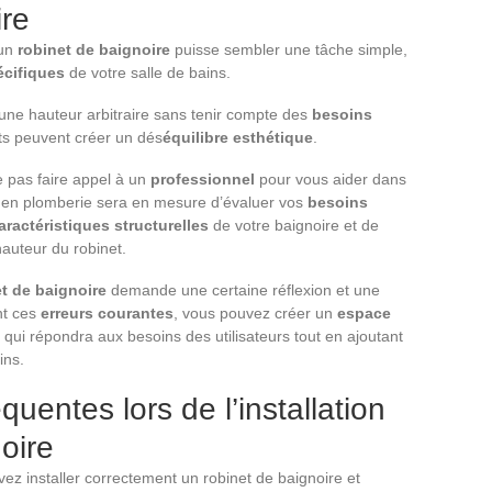
ire
un
robinet de baignoire
puisse sembler une tâche simple,
écifiques
de votre salle de bains.
r une hauteur arbitraire sans tenir compte des
besoins
ts peuvent créer un dés
équilibre esthétique
.
ne pas faire appel à un
professionnel
pour vous aider dans
t en plomberie sera en mesure d’évaluer vos
besoins
aractéristiques structurelles
de votre baignoire et de
hauteur du robinet.
t de baignoire
demande une certaine réflexion et une
ant ces
erreurs courantes
, vous pouvez créer un
espace
qui répondra aux besoins des utilisateurs tout en ajoutant
ins.
quentes lors de l’installation
oire
vez installer correctement un robinet de baignoire et