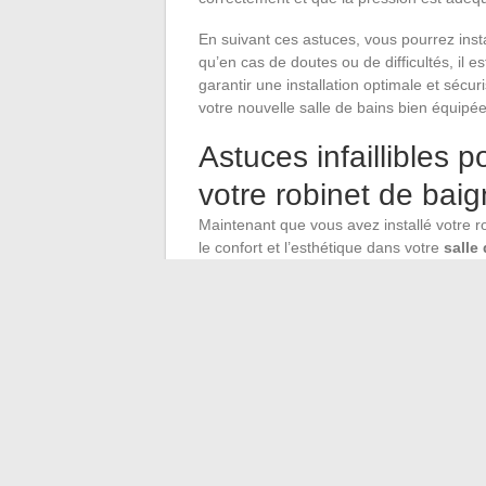
En suivant ces astuces, vous pourrez inst
qu’en cas de doutes ou de difficultés, il e
garantir une installation optimale et sécur
votre nouvelle salle de bains bien équipée
Astuces infaillibles p
votre robinet de baig
Maintenant que vous avez installé votre r
le confort et l’esthétique dans votre
salle
égard.
Pensez à la
fonctionnalité
: assurez-vou
pratique
. Il doit être facilement accessibl
Considérez le
design global
de votre
sa
contribuer à l’
harmonie visuelle
de votre
plus haut peut créer une
allure élégante