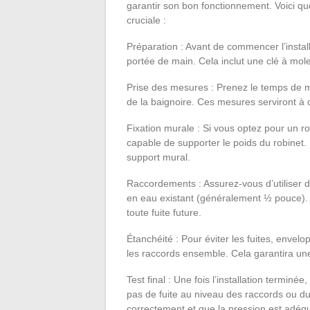
garantir son bon fonctionnement. Voici qu
cruciale :
Préparation : Avant de commencer l’install
portée de main. Cela inclut une clé à molet
Prise des mesures : Prenez le temps de me
de la baignoire. Ces mesures serviront à 
Fixation murale : Si vous optez pour un r
capable de supporter le poids du robinet. 
support mural.
Raccordements : Assurez-vous d’utiliser 
en eau existant (généralement ½ pouce). Ve
toute fuite future.
Étanchéité : Pour éviter les fuites, envel
les raccords ensemble. Cela garantira un
Test final : Une fois l’installation terminé
pas de fuite au niveau des raccords ou du
correctement et que la pression est adéq