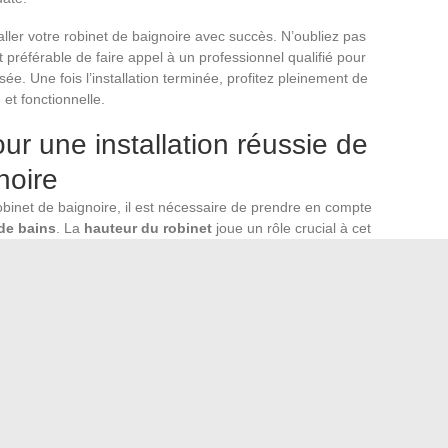
aller votre robinet de baignoire avec succès. N’oubliez pas
st préférable de faire appel à un professionnel qualifié pour
isée. Une fois l’installation terminée, profitez pleinement de
 et fonctionnelle.
our une installation réussie de
noire
obinet de baignoire, il est nécessaire de prendre en compte
 de bains
. La
hauteur du robinet
joue un rôle crucial à cet
s que la
hauteur du robinet
permet une
utilisation
e pour ouvrir et fermer l’eau sans effort.
lle de bains
. Le choix d’une hauteur adaptée peut
 espace. Si vous avez une baignoire sur pieds, un robinet
 et majestueuse
.