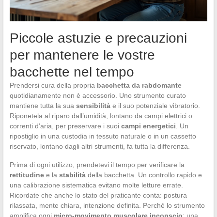
Piccole astuzie e precauzioni
per mantenere le vostre
bacchette nel tempo
Prendersi cura della propria
bacchetta da rabdomante
quotidianamente non è accessorio. Uno strumento curato
mantiene tutta la sua
sensibilità
e il suo potenziale vibratorio.
Riponetela al riparo dall’umidità, lontano da campi elettrici o
correnti d’aria, per preservare i suoi
campi energetici
. Un
ripostiglio in una custodia in tessuto naturale o in un cassetto
riservato, lontano dagli altri strumenti, fa tutta la differenza.
Prima di ogni utilizzo, prendetevi il tempo per verificare la
rettitudine
e la
stabilità
della bacchetta. Un controllo rapido e
una calibrazione sistematica evitano molte letture errate.
Ricordate che anche lo stato del praticante conta: postura
rilassata, mente chiara, intenzione definita. Perché lo strumento
amplifica ogni
micro-movimento muscolare inconscio
; una