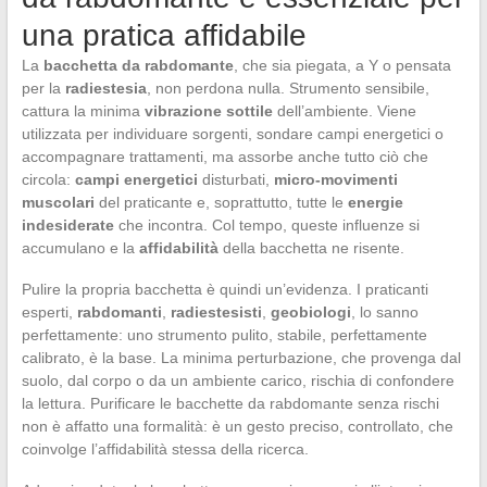
una pratica affidabile
La
bacchetta da rabdomante
, che sia piegata, a Y o pensata
per la
radiestesia
, non perdona nulla. Strumento sensibile,
cattura la minima
vibrazione sottile
dell’ambiente. Viene
utilizzata per individuare sorgenti, sondare campi energetici o
accompagnare trattamenti, ma assorbe anche tutto ciò che
circola:
campi energetici
disturbati,
micro-movimenti
muscolari
del praticante e, soprattutto, tutte le
energie
indesiderate
che incontra. Col tempo, queste influenze si
accumulano e la
affidabilità
della bacchetta ne risente.
Pulire la propria bacchetta è quindi un’evidenza. I praticanti
esperti,
rabdomanti
,
radiestesisti
,
geobiologi
, lo sanno
perfettamente: uno strumento pulito, stabile, perfettamente
calibrato, è la base. La minima perturbazione, che provenga dal
suolo, dal corpo o da un ambiente carico, rischia di confondere
la lettura. Purificare le bacchette da rabdomante senza rischi
non è affatto una formalità: è un gesto preciso, controllato, che
coinvolge l’affidabilità stessa della ricerca.