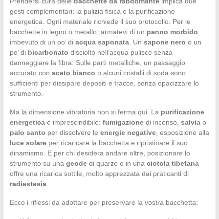
Prendersi cura delle
bacchette da rabdomante
implica due
gesti complementari: la pulizia fisica e la purificazione
energetica. Ogni materiale richiede il suo protocollo. Per le
bacchette in legno o metallo, armatevi di un
panno morbido
imbevuto di un po’ di
acqua saponata
. Un
sapone nero
o un
po’ di
bicarbonato
disciolto nell’acqua pulisce senza
danneggiare la fibra. Sulle parti metalliche, un passaggio
accurato con
aceto bianco
o alcuni cristalli di soda sono
sufficienti per dissipare depositi e tracce, senza opacizzare lo
strumento.
Ma la dimensione vibratoria non si ferma qui. La
purificazione
energetica
è imprescindibile:
fumigazione
di incenso,
salvia
o
palo santo
per dissolvere le
energie negative
, esposizione alla
luce solare
per ricaricare la bacchetta e ripristinare il suo
dinamismo. E per chi desidera andare oltre, posizionare lo
strumento su una
geode
di quarzo o in una
ciotola tibetana
offre una ricarica sottile, molto apprezzata dai praticanti di
radiestesia
.
Ecco i riflessi da adottare per preservare la vostra bacchetta: