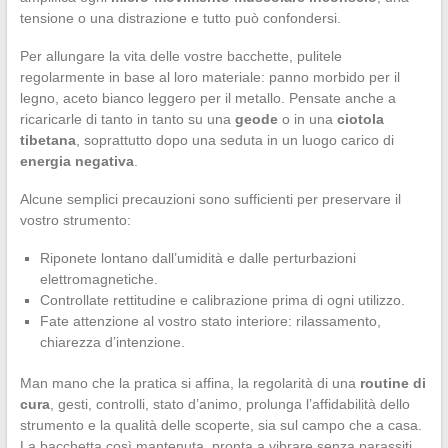
tensione o una distrazione e tutto può confondersi.
Per allungare la vita delle vostre bacchette, pulitele
regolarmente in base al loro materiale: panno morbido per il
legno, aceto bianco leggero per il metallo. Pensate anche a
ricaricarle di tanto in tanto su una
geode
o in una
ciotola
tibetana
, soprattutto dopo una seduta in un luogo carico di
energia negativa
.
Alcune semplici precauzioni sono sufficienti per preservare il
vostro strumento:
Riponete lontano dall’umidità e dalle perturbazioni
elettromagnetiche.
Controllate rettitudine e calibrazione prima di ogni utilizzo.
Fate attenzione al vostro stato interiore: rilassamento,
chiarezza d’intenzione.
Man mano che la pratica si affina, la regolarità di una
routine di
cura
, gesti, controlli, stato d’animo, prolunga l’affidabilità dello
strumento e la qualità delle scoperte, sia sul campo che a casa.
La bacchetta così mantenuta, pronta a vibrare senza parassiti