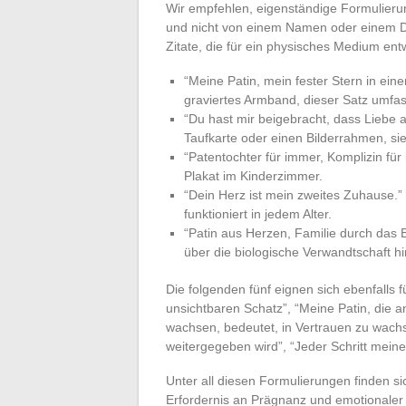
Wir empfehlen, eigenständige Formulieru
und nicht von einem Namen oder einem D
Zitate, die für ein physisches Medium en
“Meine Patin, mein fester Stern in ei
graviertes Armband, dieser Satz umfass
“Du hast mir beigebracht, dass Liebe 
Taufkarte oder einen Bilderrahmen, sie 
“Patentochter für immer, Komplizin für
Plakat im Kinderzimmer.
“Dein Herz ist mein zweites Zuhause.”
funktioniert in jedem Alter.
“Patin aus Herzen, Familie durch das B
über die biologische Verwandtschaft h
Die folgenden fünf eignen sich ebenfalls 
unsichtbaren Schatz”, “Meine Patin, die an
wachsen, bedeutet, in Vertrauen zu wachse
weitergegeben wird”, “Jeder Schritt meine
Unter all diesen Formulierungen finden si
Erfordernis an Prägnanz und emotionaler 