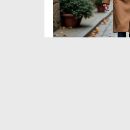
Für Patinnen, die selbst schreiben möchten
“Meine Patentochter, wenn ich dir ein
persönlichen Raum, den jede Patin mit 
“Der Tag, an dem du verstehst, wie vie
Spannung, die für handgeschriebene Ka
“Was ich an unserer Verbindung liebe, i
Allgemeinheit.
“Du hast mich zur Patin gemacht, aber
was die Patentochter im Gegenzug geb
“Wenn du diese Worte liest, erinnere d