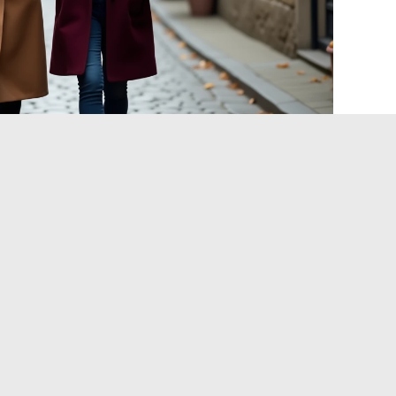
, fünf effektive Einstiege:
e Sache geben könnte, wäre es…” – Öffnet einen
ihren eigenen Erfahrungen füllt.
l du mir bedeutest…” – Schafft eine sanfte emotionale
rten geeignet ist.
st, dass…” – Lädt zur Spezifität ein, anstatt zur
 vor allem hast du mich…” – Ermöglicht es, zu benennen,
racht hat.
ich daran, dass…” – Perfekt für einen Brief, der in einem