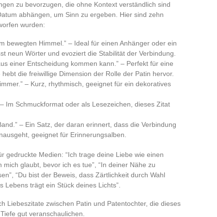
ngen zu bevorzugen, die ohne Kontext verständlich sind
atum abhängen, um Sinn zu ergeben. Hier sind zehn
tworfen wurden:
nem bewegten Himmel.” – Ideal für einen Anhänger oder ein
t neun Wörter und evoziert die Stabilität der Verbindung.
aus einer Entscheidung kommen kann.” – Perfekt für eine
hebt die freiwillige Dimension der Rolle der Patin hervor.
 immer.” – Kurz, rhythmisch, geeignet für ein dekoratives
 – Im Schmuckformat oder als Lesezeichen, dieses Zitat
and.” – Ein Satz, der daran erinnert, dass die Verbindung
inausgeht, geeignet für Erinnerungsalben.
für gedruckte Medien: “Ich trage deine Liebe wie einen
 mich glaubt, bevor ich es tue”, “In deiner Nähe zu
n”, “Du bist der Beweis, dass Zärtlichkeit durch Wahl
s Lebens trägt ein Stück deines Lichts”.
ch Liebeszitate zwischen Patin und Patentochter, die dieses
Tiefe gut veranschaulichen.