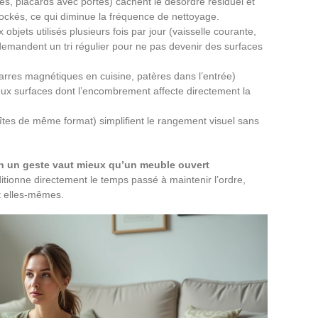
, placards avec portes) cachent le désordre résiduel et
stockés, ce qui diminue la fréquence de nettoyage.
bjets utilisés plusieurs fois par jour (vaisselle courante,
 demandent un tri régulier pour ne pas devenir des surfaces
arres magnétiques en cuisine, patères dans l’entrée)
, deux surfaces dont l’encombrement affecte directement la
îtes de même format) simplifient le rangement visuel sans
en un geste vaut mieux qu’un meuble ouvert
ditionne directement le temps passé à maintenir l’ordre,
t elles-mêmes.