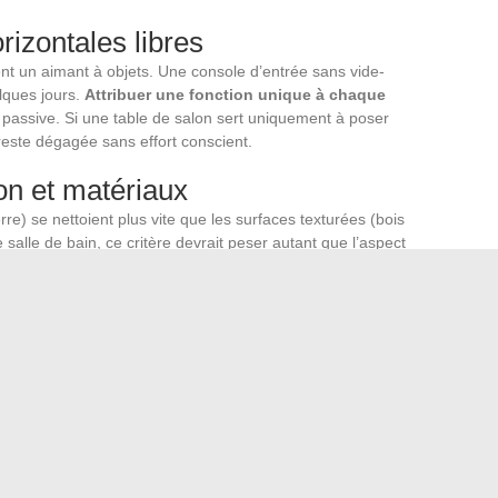
rizontales libres
nt un aimant à objets. Une console d’entrée sans vide-
lques jours.
Attribuer une fonction unique à chaque
n passive. Si une table de salon sert uniquement à poser
este dégagée sans effort conscient.
ion et matériaux
erre) se nettoient plus vite que les surfaces texturées (bois
e salle de bain, ce critère devrait peser autant que l’aspect
et du mobilier.
gagé se passe en quelques minutes à l’aspirateur. Un sol
 de petits meubles bas multiplie le temps de nettoyage et
oue finalement sur des arbitrages concrets : zones d’usage
rmés plutôt qu’étagères ouvertes, surfaces lisses et
 Ces choix structurels, faits une seule fois, allègent
les routines de rangement seules finissent souvent par