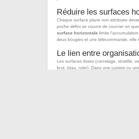
Réduire les surfaces ho
Chaque surface plane non attribuée devie
poche défini se couvre de courrier en que
surface horizontale
limite l’accumulatio
deux bougies et une télécommande, elle r
Le lien entre organisat
Les surfaces lisses (carrelage, stratifié, v
brut, tissu, rotin). Dans une cuisine ou un
esthétique dans le choix des revêtements 
Le sol joue un rôle comparable. Un sol dé
encombré de paniers, de plantes au sol ou
décourage les passages fréquents.
L’organisation d’une maison agréable se j
plutôt que pièces cloisonnées, meubles fe
attribuées plutôt que plans libres tentants.
durablement la charge d’entretien, là où 
s’essouffler.