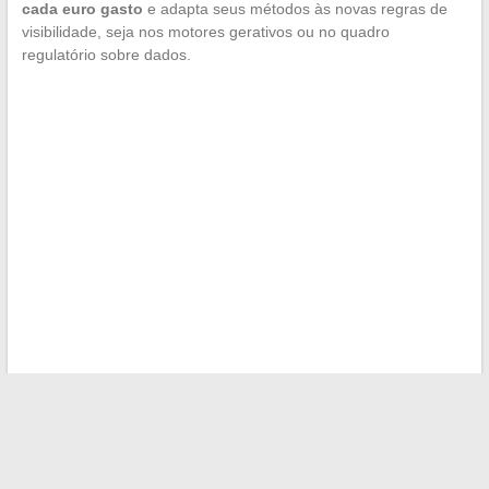
cada euro gasto
e adapta seus métodos às novas regras de
visibilidade, seja nos motores gerativos ou no quadro
regulatório sobre dados.
←
Dicas e estratégias para alcançar a independência
financeira com tranquilidade