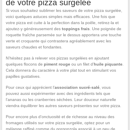
de votre pizza surgelée
Si vous souhaitez sublimer les saveurs de votre pizza surgelée,
voici quelques astuces simples mais efficaces. Une fois que
votre pizza est cuite à la perfection dans la poêle, retirez-la et
ajoutez-y généreusement des
toppings frais
. Une poignée de
roquette fraîche parsemée sur le dessus apportera une touche
verte et croquante qui contrastera agréablement avec les
saveurs chaudes et fondantes.
N’hésitez pas à relever vos pizzas surgelées en ajoutant
quelques flocons de
piment rouge
ou un filet d’
huile piquante
.
Cela donnera du caractère à votre plat tout en stimulant vos
papilles gustatives.
Pour ceux qui apprécient l’
association sucré-salé
, vous
pouvez aussi expérimenter avec des ingrédients tels que
l’ananas ou les cranberries séchées. Leur douceur naturelle
viendra équilibrer les autres saveurs présentes sur votre pizza.
Pour encore plus d’onctuosité et de richesse au niveau des
fromages utilisés sur votre pizza surgelée, optez pour un
mélange raffiné comme du gorgonzola associé à un peu de