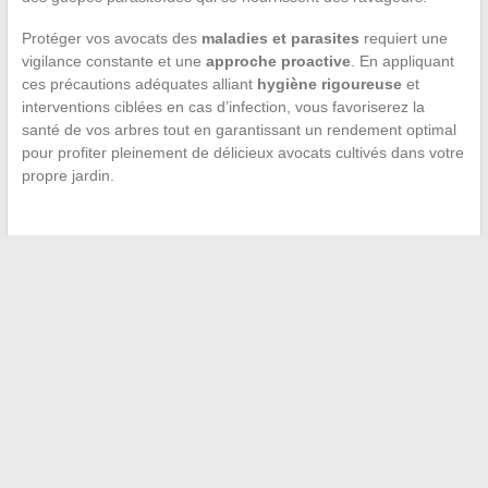
Protéger vos avocats des
maladies et parasites
requiert une
vigilance constante et une
approche proactive
. En appliquant
ces précautions adéquates alliant
hygiène rigoureuse
et
interventions ciblées en cas d’infection, vous favoriserez la
santé de vos arbres tout en garantissant un rendement optimal
pour profiter pleinement de délicieux avocats cultivés dans votre
propre jardin.
←
Connecter une PS4 à un PC portable : guide et astuces
Rencontre avec des professionnels de santé : leurs conseils
pour rester en forme
→